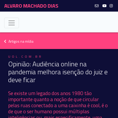
ALVARO MACHADO DIAS
Artigos na mídia
UOL.COM.BR
Opinião: Audiência online na
pandemia melhora isenção do juiz e
deve ficar
Se existe um legado dos anos 1980 tão
importante quanto a noção de que circular
pelas ruas conectado a uma caixinha é cool, é o
de que o ser humano possui múltiplas
inteligências ou, mais especificamente, uma