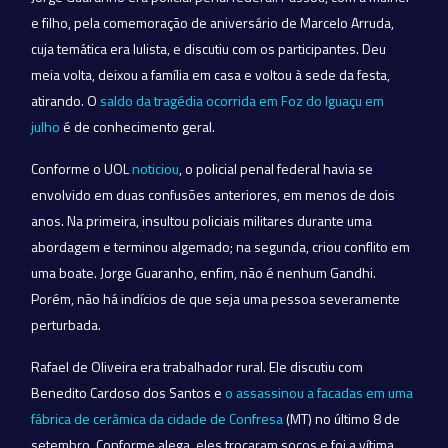
e filho, pela comemoração de aniversário de Marcelo Arruda,
cuja temática era lulista, e discutiu com os participantes. Deu
meia volta, deixou a família em casa e voltou à sede da festa,
atirando. O
saldo da tragédia ocorrida em Foz do Iguaçu em
julho
é de conhecimento geral.
Conforme o UOL
noticiou
, o policial penal federal havia se
envolvido em duas confusões anteriores, em menos de dois
anos. Na primeira, insultou policiais militares durante uma
abordagem e terminou algemado; na segunda, criou conflito em
uma boate. Jorge Guaranho, enfim, não é nenhum Gandhi.
Porém, não há indícios de que seja uma pessoa severamente
perturbada.
Rafael de Oliveira era trabalhador rural. Ele discutiu com
Benedito Cardoso dos Santos e
o assassinou a facadas em uma
fábrica de cerâmica da cidade de Confresa
(MT) no último 8 de
setembro. Conforme alega, eles trocaram socos e foi a vítima