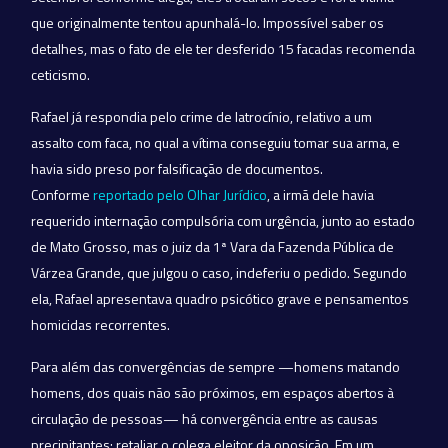
que originalmente tentou apunhalá-lo. Impossível saber os
detalhes, mas o fato de ele ter desferido 15 facadas recomenda
ceticismo.
Rafael já respondia pelo crime de latrocínio, relativo a um
assalto com faca, no qual a vítima conseguiu tomar sua arma, e
havia sido preso por falsificação de documentos.
Conforme
reportado pelo Olhar Jurídico
, a irmã dele havia
requerido internação compulsória com urgência, junto ao estado
de Mato Grosso, mas o juiz da 1ª Vara da Fazenda Pública de
Várzea Grande, que julgou o caso, indeferiu o pedido. Segundo
ela, Rafael apresentava quadro psicótico grave e pensamentos
homicidas recorrentes.
Para além das convergências de sempre —homens matando
homens, dos quais não são próximos, em espaços abertos à
circulação de pessoas— há convergência entre as causas
precipitantes: retaliar o colega eleitor da oposição. Em um