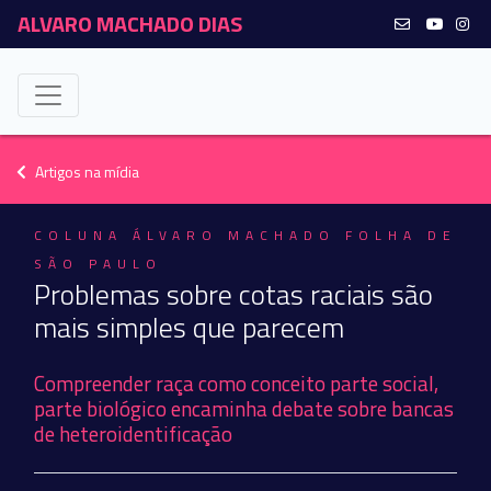
ALVARO MACHADO DIAS
Artigos na mídia
COLUNA ÁLVARO MACHADO FOLHA DE
SÃO PAULO
Problemas sobre cotas raciais são
mais simples que parecem
Compreender raça como conceito parte social,
parte biológico encaminha debate sobre bancas
de heteroidentificação