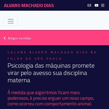
ALVARO MACHADO DIAS
Artigos na mídia
COLUNA ÁLVARO MACHADO DIAS NA
FOLHA DE SÃO PAULO
Psicologia das máquinas promete
virar pelo avesso sua disciplina
materna
À medida que algoritmos ficam mais
poderosos, é preciso erguer um novo campo,
como ocorreu com comportamento animal.