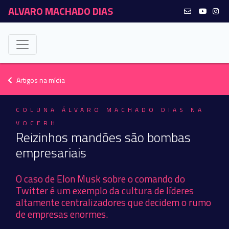
ALVARO MACHADO DIAS
Artigos na mídia
COLUNA ÁLVARO MACHADO DIAS NA
VOCERH
Reizinhos mandões são bombas
empresariais
O caso de Elon Musk sobre o comando do
Twitter é um exemplo da cultura de líderes
altamente centralizadores que decidem o rumo
de empresas enormes.