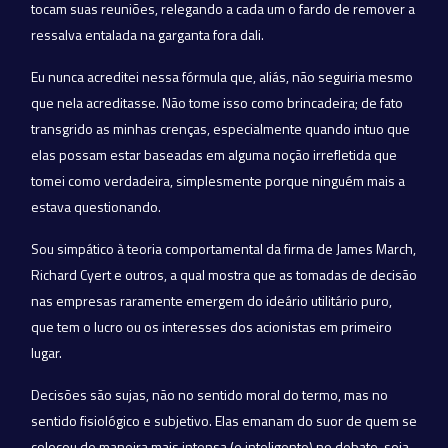
tocam suas reuniões, relegando a cada um o fardo de remover a
ressalva entalada na garganta fora dali.
Eu nunca acreditei nessa fórmula que, aliás, não seguiria mesmo
que nela acreditasse. Não tome isso como brincadeira; de fato
transgrido as minhas crenças, especialmente quando intuo que
elas possam estar baseadas em alguma noção irrefletida que
tomei como verdadeira, simplesmente porque ninguém mais a
estava questionando.
Sou simpático à teoria comportamental da firma de James March,
Richard Cyert e outros, a qual mostra que as tomadas de decisão
nas empresas raramente emergem do ideário utilitário puro,
que tem o lucro ou os interesses dos acionistas em primeiro
lugar.
Decisões são sujas, não no sentido moral do termo, mas no
sentido fisiológico e subjetivo. Elas emanam do suor de quem se
colocou de maneira mais intensa (e inteligente) no debate, seja