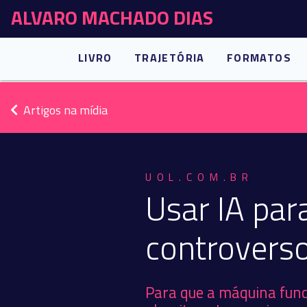
ALVARO MACHADO DIAS
LIVRO
TRAJETÓRIA
FORMATOS
Artigos na mídia
UOL.COM.BR
Usar IA para
controverso
Para que a máquina funci