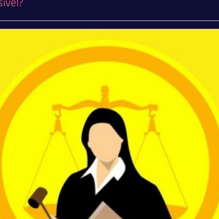
sível?