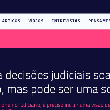
ARTIGOS
VÍDEOS
ENTREVISTAS
PENSAME
 decisões judiciais so
, mas pode ser uma so
one no Judiciário, é preciso incluir uma visão 