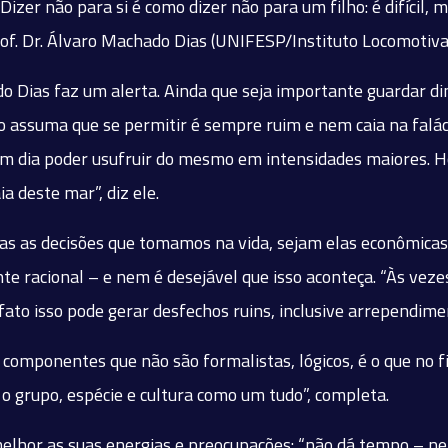
izer não para si é como dizer não para um filho: é difícil, 
of. Dr. Álvaro Machado Dias (UNIFESP/Instituto Locomotiva
o Dias faz um alerta. Ainda que seja importante guardar din
 assuma que se permitir é sempre ruim e nem caia na falá
m dia poder usufruir do mesmo em intensidades maiores. H
a deste mar”, diz ele.
as as decisões que tomamos na vida, sejam elas econômicas
e racional – e nem é desejável que isso aconteça. “Às veze
to isso pode gerar desfechos ruins, inclusive arrependiment
componentes que não são formalistas, lógicos, é o que no fi
o grupo, espécie e cultura como um tudo”, completa.
r melhor as suas energias e preocupações: “não dá tempo – n