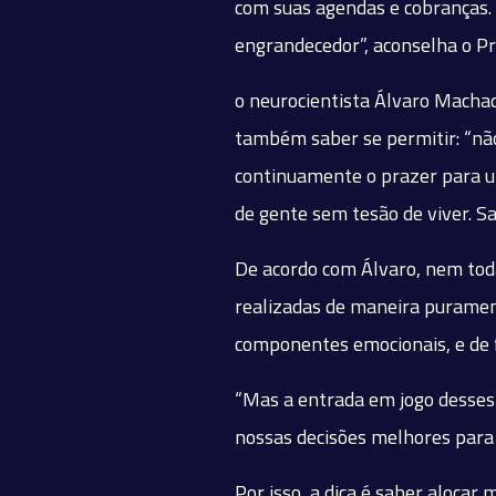
com suas agendas e cobranças. D
engrandecedor”, aconselha o Pr
o neurocientista Álvaro Machad
também saber se permitir: “não
continuamente o prazer para u
de gente sem tesão de viver. Sai
De acordo com Álvaro, nem tod
realizadas de maneira purament
componentes emocionais, e de fa
“Mas a entrada em jogo desses 
nossas decisões melhores para 
Por isso, a dica é saber aloca