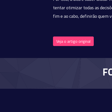
tentar otimizar todas as decis
fim e ao cabo, definirão quem vo
Veja o artigo original
F