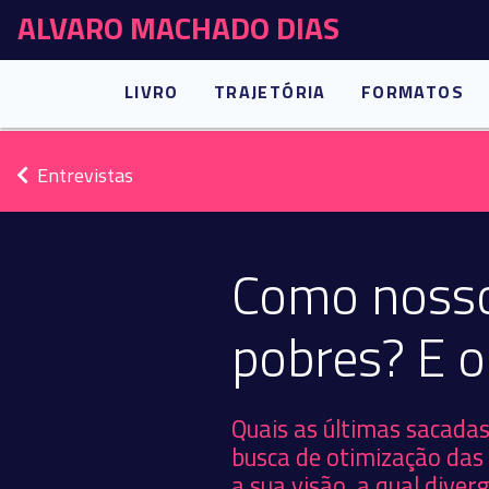
ALVARO MACHADO DIAS
LIVRO
TRAJETÓRIA
FORMATOS
Entrevistas
Como nosso
pobres? E o 
Quais as últimas sacada
busca de otimização das 
a sua visão, a qual dive