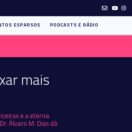
NTOS ESPARSOS
PODCASTS E RÁDIO
xar mais
ceiras e a eterna
r. Álvaro M. Dias dá
.