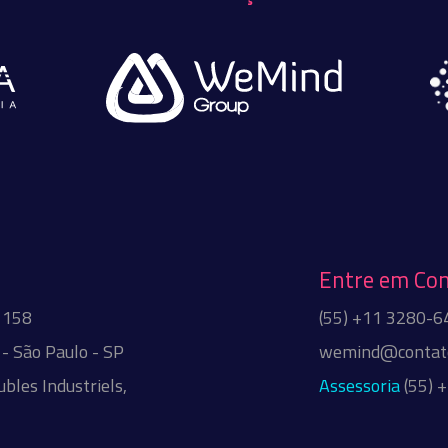
Entre em Co
 1158
(55) +11 3280-6
- São Paulo - SP
wemind@contato
bles Industriels,
Assessoria
(55) 