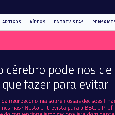
ARTIGOS
VÍDEOS
ENTREVISTAS
PENSAME
 cérebro pode nos dei
que fazer para evitar.
s da neuroeconomia sobre nossas decisões finan
mesmas? Nesta entrevista para a BBC, o Prof. D
rge do convencionalismo racionalista dominante