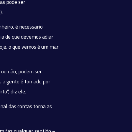
mas pode ser
).
heiro, é necessário
cia de que devemos adiar
oje, o que vemos é um mar
 ou não, podem ser
s a gente é tomado por
o”, diz ele.
nal das contas torna as
em faz qualquer sentido –