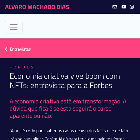
ALVARO MACHADO DIAS
Entrevistas
FORBES
Economia criativa vive boom com
NFTs: entrevista para a Forbes
A economia criativa está em transformação. A
dúvida que fica é se esta seguirá o curso
aparente ou não.
“Ainda é cedo para saber os casos de uso dos NFTs que de fato
irão se consolidar. Porém, já dá para ter alguns palpites fortes.