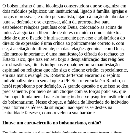
O bolsonarismo é uma ideologia conservadora que se organiza em
dois módulos psíquicos: um institucional, ligado à família, igrejas e
forças repressivas; e outro personalista, ligado à noção de liberdade
para se defender e se expressar, além da prerrogativa para
estabelecer relações genuínas com Deus, colocando-as acima de
tudo. A alegoria da liberdade de defesa mantém como subtexto a
ideia de que o Estado é intrinsecamente perverso e arbitrário; a do
direito de expressão é uma crítica ao politicamente correto e, com
ele, à aceitação do diferente; e a das relações genuínas com Deus,
não menos importante, é uma manifestação cifrada do rechaço ao
Estado laico, que traz em seu bojo a desqualificação das religiões
afro-brasileiras, rituais indígenas e qualquer outra manifestação
espiritual ou religiosa que não siga o cânone cristão, especialmente,
em sua matiz evangélica. Roberto Jefferson encarnou o espírito
individualizante em seu ataque à PF. Sua referência é o Rambo, o
herói republicano por definição. A grande questão é que isso se deu,
precisamente, por meio de um choque com as forças policiais, que
têm papel fundamental na estruturação do eixo psíquico institucional
do bolsonarismo. Nesse choque, a falácia da liberdade do indivíduo
para “tomar as rédeas da situação” não apenas se desfez na
teatralidade farsesca, como revelou a sua barbárie.
Houve um curto-circuito no bolsonarismo, então?
Do lado oposto ao dos policiais federais com quem trocava tiros,