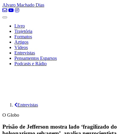
Alvaro Machado Dias
Livro
Trajetória
Formatos
Artigos
Vídeos
Entrevistas
Pensamentos Esparsos
Podcasts e Rádio
Entrevistas
O Globo
Prisão de Jefferson mostra lado ‘fragilizado do
bolsonarismo selvagem’, analisa neurocientista