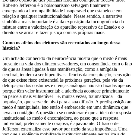
Roberto Jefferson é o bolsonarismo selvagem finalmente
enxergando a incompatibilidade insuperável que estabelece em
relação a qualquer institucionalidade. Nesse sentido, a narrativa
simbólica mais importante é a da exposição da incongruência da
mistura entre a valorização do aparelho repressivo de Estado e o
direito a se armar e fazer justiça com as próprias mãos.
Como os afetos dos eleitores são recrutados ao longo dessa
história?
Um achado conhecido da neurociência mostra que o medo é mais
presente na vida dos ultraconservadores, em consonância com o fato
de que as áreas ligadas à sua manifestação, como a amígdala
cerebral, tendem a ser hiperativas. Teorias da conspiração, sensação
de que existe risco existencial às próximas gerações, pela via da
deturpação dos costumes e crenças análogas não são fixadas apenas
porque têm valor instrumental: a aderência acontece primeiramente
na parcela mais vulnerável – e, muitas vezes, traumatizada – da
população, que serve de pivô para a sua difusão. A predisposição ao
medo é manipulada, isto então é embarcado em uma dinâmica que
leva ao contágio. A questão a se considerar é que a ideia de resposta
institucional ao medo é encorajadora, ao passo que a resposta
individual, pretensamente corajosa, é apavorante. O fiasco de
Jefferson externaliza esse pavor por meio da sua impotência. Uma
vez que a violência mobilizada institucionalmente neutraliza a do