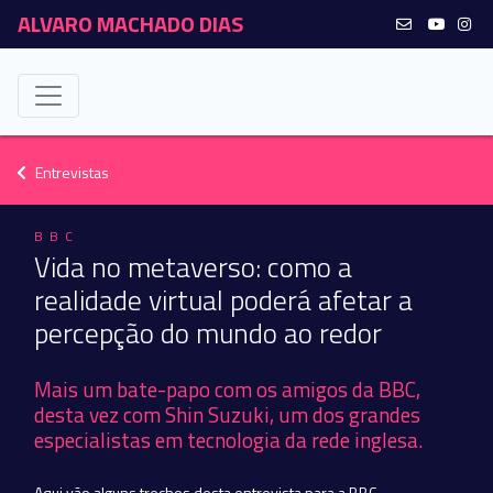
ALVARO MACHADO DIAS
Entrevistas
BBC
Vida no metaverso: como a
realidade virtual poderá afetar a
percepção do mundo ao redor
Mais um bate-papo com os amigos da BBC,
desta vez com Shin Suzuki, um dos grandes
especialistas em tecnologia da rede inglesa.
Aqui vão alguns trechos desta entrevista para a BBC.