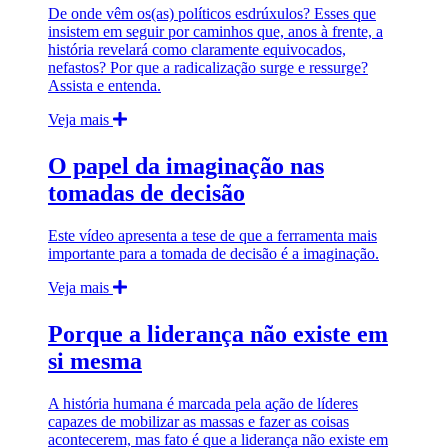
De onde vêm os(as) políticos esdrúxulos? Esses que
insistem em seguir por caminhos que, anos à frente, a
história revelará como claramente equivocados,
nefastos? Por que a radicalização surge e ressurge?
Assista e entenda.
Veja mais
O papel da imaginação nas
tomadas de decisão
Este vídeo apresenta a tese de que a ferramenta mais
importante para a tomada de decisão é a imaginação.
Veja mais
Porque a liderança não existe em
si mesma
A história humana é marcada pela ação de líderes
capazes de mobilizar as massas e fazer as coisas
acontecerem, mas fato é que a liderança não existe em