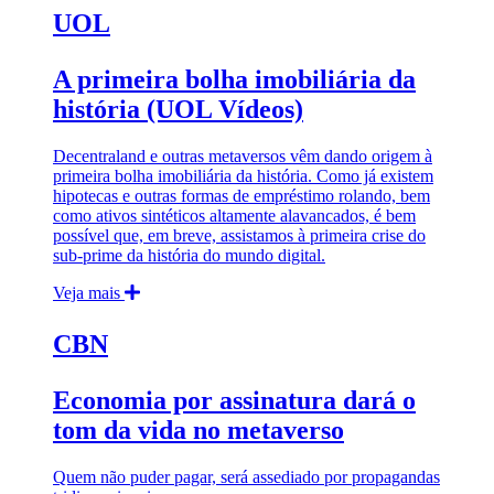
UOL
A primeira bolha imobiliária da
história (UOL Vídeos)
Decentraland e outras metaversos vêm dando origem à
primeira bolha imobiliária da história. Como já existem
hipotecas e outras formas de empréstimo rolando, bem
como ativos sintéticos altamente alavancados, é bem
possível que, em breve, assistamos à primeira crise do
sub-prime da história do mundo digital.
Veja mais
CBN
Economia por assinatura dará o
tom da vida no metaverso
Quem não puder pagar, será assediado por propagandas