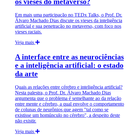
os vieses do metaverso?
Em mais uma participação no TEDx Talks, o Prof. Dr.
Álvaro Machado Dias discute os vieses da inteligência
artificial e sua penetração no metaverso, com foco nos
vieses raciais.
Veja mais
A interface entre as neurociências
e a inteligência artificial: o estado
da arte
Quais as relações entre cérebro e inteligência artificial?
Nesta palestra, o Prof. Dr. Álvaro Machado Dias
argumenta que o problema é semelhante ao da relação
entre mente e cérebro, a qual envolve o comportamento
de colunas de neurônios que agem "tal como se
existisse um homúnculo no cérebro", a despeito deste
não existir.
Veja mais