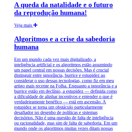
A queda da natalidade e o futuro
da reprodução humana!
Veja mais
Algoritmos e a crise da sabedoria
humana
Em um mundo cada vez mais digitalizado, a
inteligência artificial e os algoritmos estão assumindo
um papel central em nossas decisões. Mas é crucial
distinguir entre ignorância, burrice e estupidez ao
considerar o uso dessas tecnologias, como fiz em meu
artigo mais recente na Folha. Enquanto a ignorância e a
burrice estão em declínio, a estupidez — definida como
a dificuldade de alinhar incentivos e entender o que é
verdadeiramente benéfico — está em ascensão. A
estupidez se torna um obstáculo particularmente
desafiador no desenho de políticas e sistemas
decisórios. Não é uma questão de falta de inteligência
ou racionalidade, mas sim de falta de sabedoria. Em um
mundo onde os algoritmos muitas vezes ditam nossas