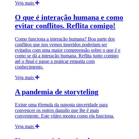
Veja mais
O que é interação humana e como
evitar conflitos. Reflita comigo!
Como funciona a interação humana? Boa parte dos
conflitos que nos vemos inseridos poderiam ser
evitados com uma maior compreensão sobre o que é e
como se dá a interação humana. Reflita junto comigo
até o final e passe a praticar empatia com
conhecimento.
Veja mais
A pandemia de storyteling
Existe uma fórmula da suposta sinceridade para
convencer os outros daquilo que lhe é mais
conveniente. Este vídeo mostra como ela funciona.
Veja mais