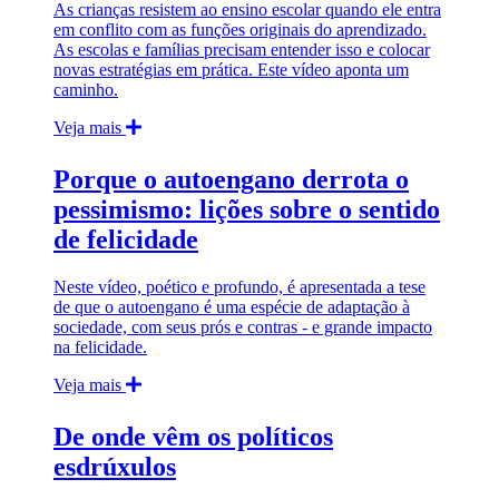
As crianças resistem ao ensino escolar quando ele entra
em conflito com as funções originais do aprendizado.
As escolas e famílias precisam entender isso e colocar
novas estratégias em prática. Este vídeo aponta um
caminho.
Veja mais
Porque o autoengano derrota o
pessimismo: lições sobre o sentido
de felicidade
Neste vídeo, poético e profundo, é apresentada a tese
de que o autoengano é uma espécie de adaptação à
sociedade, com seus prós e contras - e grande impacto
na felicidade.
Veja mais
De onde vêm os políticos
esdrúxulos