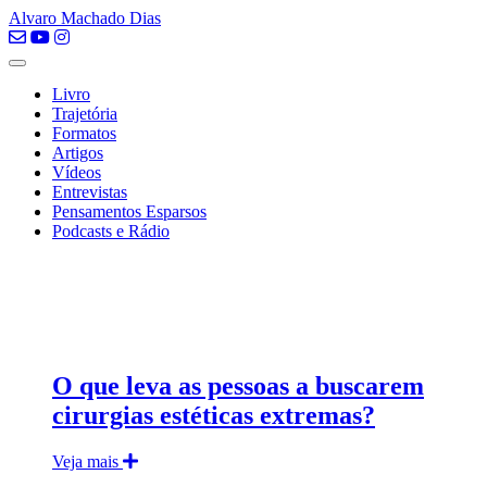
Alvaro Machado Dias
Livro
Trajetória
Formatos
Artigos
Vídeos
Entrevistas
Pensamentos Esparsos
Podcasts e Rádio
O que leva as pessoas a buscarem
cirurgias estéticas extremas?
Veja mais