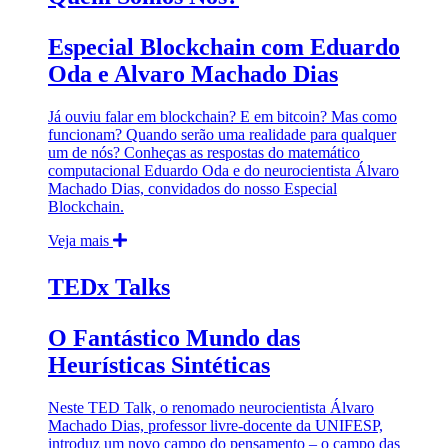
Especial Blockchain com Eduardo
Oda e Alvaro Machado Dias
Já ouviu falar em blockchain? E em bitcoin? Mas como
funcionam? Quando serão uma realidade para qualquer
um de nós? Conheças as respostas do matemático
computacional Eduardo Oda e do neurocientista Álvaro
Machado Dias, convidados do nosso Especial
Blockchain.
Veja mais
TEDx Talks
O Fantástico Mundo das
Heurísticas Sintéticas
Neste TED Talk, o renomado neurocientista Álvaro
Machado Dias, professor livre-docente da UNIFESP,
introduz um novo campo do pensamento – o campo das