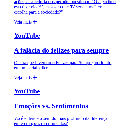
ações, a sabedoria nos permite questionar: "O algoritmo
está dizendo 'A', mas será que 'B' seria a melhor
escolha para a sociedade?"
Veja mais
YouTube
A falácia do felizes para sempre
O cara que inventou o Felizes para Sempre, no fundo,
era um serial killer.
Veja mais
YouTube
Emoções vs. Sentimentos
Você entende o sentido mais profundo da diferença
entre emoções e sentimentos?