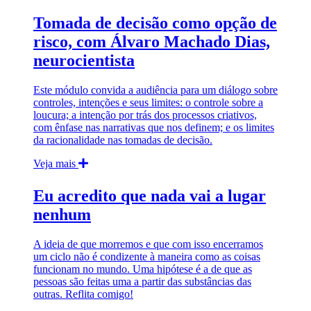
Tomada de decisão como opção de
risco, com Álvaro Machado Dias,
neurocientista
Este módulo convida a audiência para um diálogo sobre
controles, intenções e seus limites: o controle sobre a
loucura; a intenção por trás dos processos criativos,
com ênfase nas narrativas que nos definem; e os limites
da racionalidade nas tomadas de decisão.
Veja mais
Eu acredito que nada vai a lugar
nenhum
A ideia de que morremos e que com isso encerramos
um ciclo não é condizente à maneira como as coisas
funcionam no mundo. Uma hipótese é a de que as
pessoas são feitas uma a partir das substâncias das
outras. Reflita comigo!